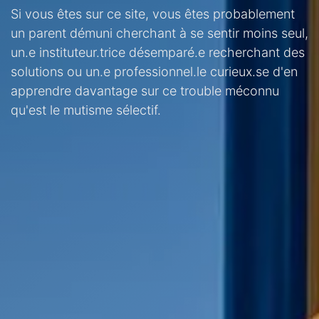
Si vous êtes sur ce site, vous êtes probablement
un parent démuni cherchant à se sentir moins seul,
un.e instituteur.trice désemparé.e recherchant des
solutions ou un.e professionnel.le curieux.se d'en
apprendre davantage sur ce trouble méconnu
qu'est le mutisme sélectif.